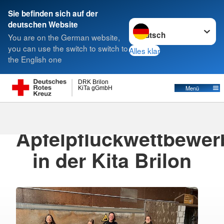
Sie befinden sich auf der
Sprache wechseln zu
deutschen Website
Suche
You are on the German website,
you can use the switch to switch to
Alles klar
the English one
DRK Brilon
Menü
KiTa gGmbH
26.09.2025
· KiTa Brilon
Äpfelpflückwettbewer
in der Kita Brilon