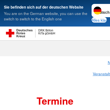
Sprache w
Sie befinden sich auf der deutschen Website
You are on the German website, you can use the
Suche
switch to switch to the English one
Alles klar
DRK Brilon
KiTa gGmbH
N
Veranstal
Termine