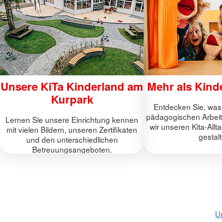
Unsere KiTa Kinderland am
Mehr als Kind
Kurpark
Entdecken Sie, was
pädagogischen Arbeit 
Lernen Sie unsere Einrichtung kennen
wir unseren Kita-Allt
mit vielen Bildern, unseren Zertifikaten
gestal
und den unterschiedlichen
Betreuungsangeboten.
U