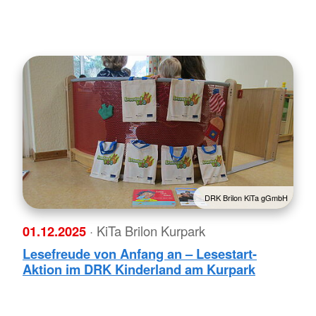
DRK Brilon KiTa gGmbH
01.12.2025
· KiTa Brilon Kurpark
Lesefreude von Anfang an – Lesestart-
Aktion im DRK Kinderland am Kurpark