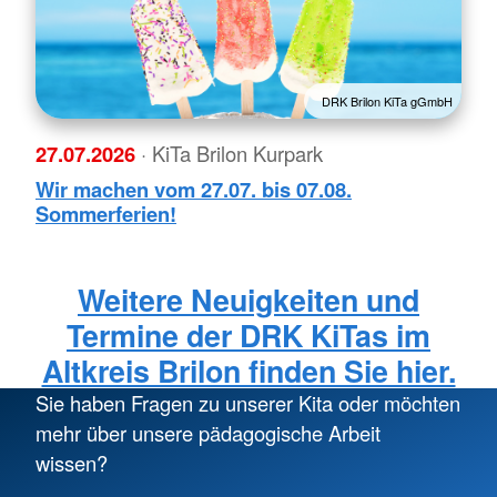
DRK Brilon KiTa gGmbH
27.07.2026
· KiTa Brilon Kurpark
Wir machen vom 27.07. bis 07.08.
Sommerferien!
Weitere Neuigkeiten und
Termine der DRK KiTas im
Altkreis Brilon finden Sie hier.
Sie haben Fragen zu unserer Kita oder möchten
mehr über unsere pädagogische Arbeit
wissen?