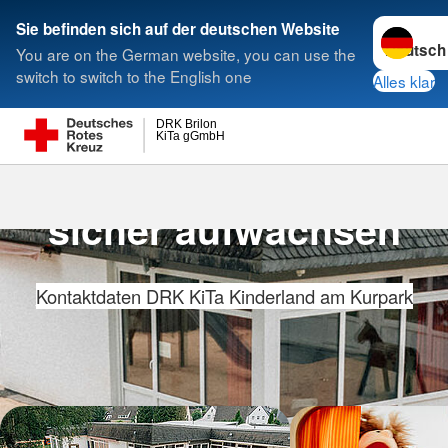
Sprache w
Sie befinden sich auf der deutschen Website
You are on the German website, you can use the
Suche
switch to switch to the English one
Alles klar
DRK Brilon
KiTa gGmbH
Gut behütet und
sicher aufwachsen
Kontaktdaten DRK KiTa Kinderland am Kurpark