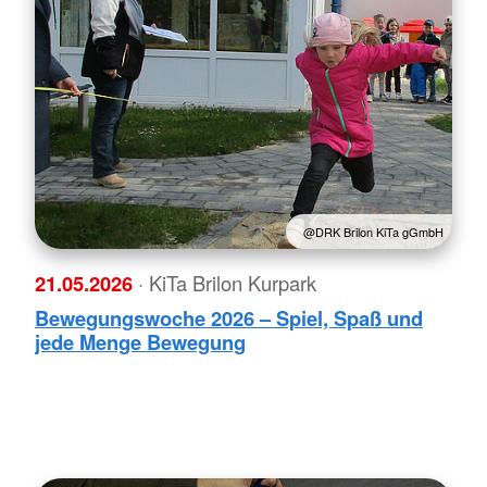
@DRK Brilon KiTa gGmbH
21.05.2026
· KiTa Brilon Kurpark
Bewegungswoche 2026 – Spiel, Spaß und
jede Menge Bewegung