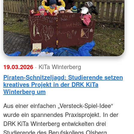
19.03.2026
· KiTa Winterberg
Piraten-Schnitzeljagd: Studierende setzen
kreatives Projekt in der DRK KiTa
Winterberg um
Aus einer einfachen „Versteck-Spiel-Idee“
wurde ein spannendes Praxisprojekt. In der
DRK KiTa Winterberg entwickelten drei
Studierende des Berufskollegs Olsberg