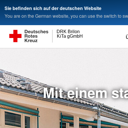
Sie befinden sich auf der deutschen Website
You are on the German website, you can use the switch to swi
DRK Brilon
KiTa gGmbH
Leitbild
Assinghausen mit Bigge
Aktuelles
Hast du die DRK DNA?
Familienzentrum.
Kinderland am Kur
Veranstaltungen u
Stellenbörse
Brilon
Marsberg
Mit einem st