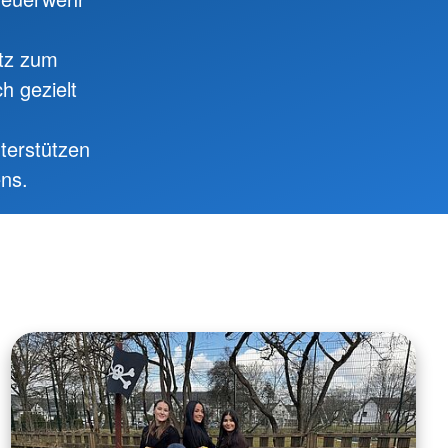
atz zum
h gezielt
terstützen
ens.