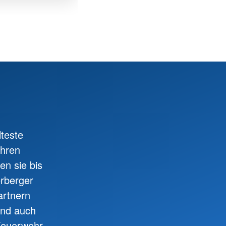
lteste
ahren
en sie bis
erberger
artnern
nd auch
 Feuerwehr