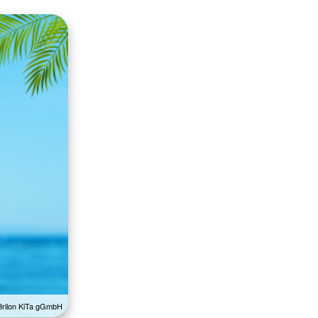
rilon KiTa gGmbH