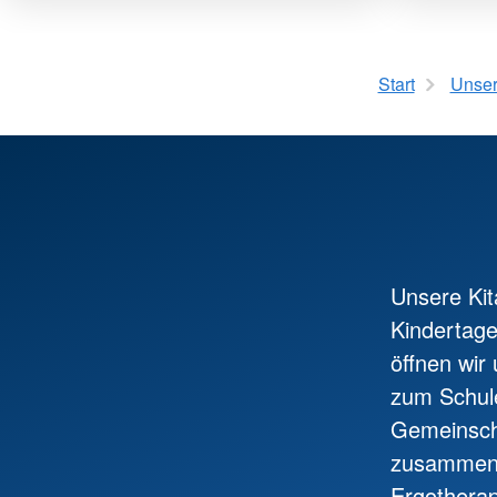
Start
Unser
Unsere Kit
Kindertage
öffnen wir
zum Schulei
Gemeinscha
zusammenz
Ergotherap