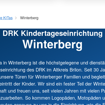
e KiTas
Winterberg
DRK Kindertageseinrichtung
Winterberg
a in Winterberg ist die höchstgelegene und dienstä
seinrichtung des DRK im Altkreis Brilon. Seit 30 J
 unsere Türen für Winterberger Familien und begleit
ntritt der Kinder. Wir sind ein fester Teil der Wint
ft und freuen uns, seit vielen Jahren mit vielen P
uarbeiten. So kommen Logopäden, Motopäden u
euten genauso zu uns in die Einrichtung, wie die