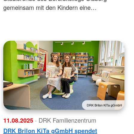
gemeinsam mit den Kindern eine…
DRK Brilon KiTa gGmbH
11.08.2025
· DRK Familienzentrum
DRK Brilon KiTa gGmbH spendet