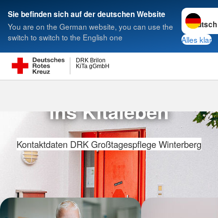
Sprache w
Sie befinden sich auf der deutschen Website
You are on the German website, you can use the
Suche
switch to switch to the English one
Alles klar
DRK Brilon
KiTa gGmbH
Der geschützte Start
ins Kitaleben
Kontaktdaten DRK Großtagespflege Winterberg