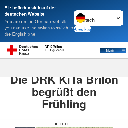
Sie befinden sich auf der
Sprache wechseln zu
deutschen Website
Suche
You are on the German website,
you can use the switch to switch to
Alles klar
the English one
DRK Brilon
Menü
KiTa gGmbH
27.02.2026
· KiTa Brilon
Die DRK KiTa Brilon
begrüßt den
Frühling