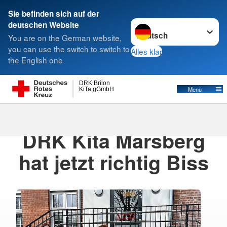
Sie befinden sich auf der
Sprache wechseln zu
deutschen Website
Suche
You are on the German website,
you can use the switch to switch to
Alles klar
the English one
DRK Brilon
Menü
KiTa gGmbH
04.04.2025
· KiTa Marsberg
DRK Kita Marsberg
hat jetzt richtig Biss