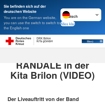
Sie befinden sich auf der
Sprache wechseln zu
deutschen Website
Suche
You are on the German website,
you can use the switch to switch to
Alles klar
the English one
DRK Brilon
Menü
KiTa gGmbH
23.05.2025
· KiTa Brilon
RANDALE in der
Kita Brilon (VIDEO)
Der Liveauftritt von der Band