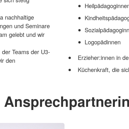
Heilpädagoginne
a nachhaltige
Kindheitspädago
dungen und Seminare
Sozialpädagogin
am gelebt und wir
Logopädinnen
 der Teams der U3-
Erzieher:innen in d
ir den
Küchenkraft, die s
e Ansprechpartneri