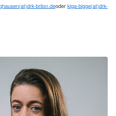
ghausen(at)drk-brilon.de
oder
kiga-bigge(at)drk-