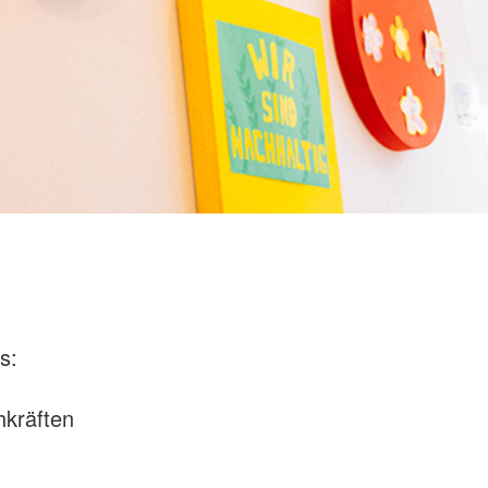
us:
kräften