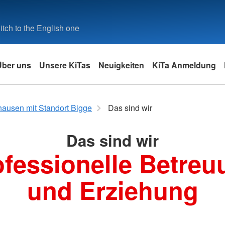
tch to the English one
Über uns
Unsere KiTas
Neuigkeiten
KiTa Anmeldung
NRW
park Brilon
nd Termine
Pädagogische Beschreibung
Obermarsberg
Inklusion
Winterber
ausen mit Standort Bigge
Das sind wir
Thülen
Großtages
Das sind wir
ofessionelle Betreu
und Erziehung