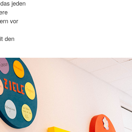
 das jeden
ere
ern vor
it den