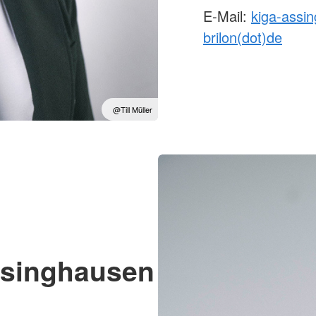
E-Mail:
kiga-assin
brilon(dot)de
@Till Müller
ssinghausen