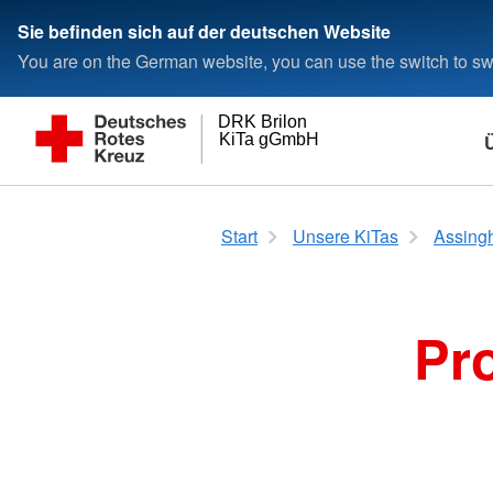
Sie befinden sich auf der deutschen Website
You are on the German website, you can use the switch to swi
DRK Brilon
KiTa gGmbH
Leitbild
Assinghausen mit Bigge
Aktuelles
Hast du die DRK DNA?
Familienzentrum.
Kinderland am Kur
Veranstaltungen u
Stellenbörse
Start
Unsere KiTas
Assingh
Brilon
Marsberg
Pr