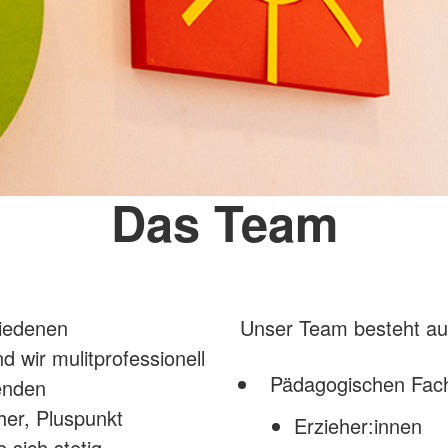
Das Team
iedenen
Unser Team besteht a
 wir mulitprofessionell
Pädagogischen Fach
enden
her, Pluspunkt
Erzieher:innen
 sich stetig