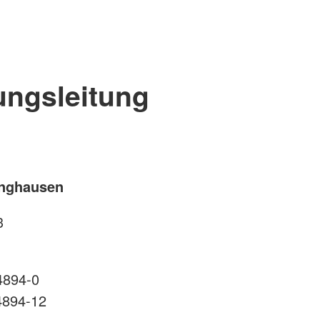
ungsleitung
inghausen
3
4894-0
4894-12