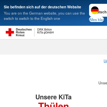
Sprache w
Sie befinden sich auf der deutschen Website
You are on the German website, you can use the
Suche
switch to switch to the English one
Alles klar
DRK Brilon
KiTa gGmbH
U
Unse
Unsere KiTa
Thülen