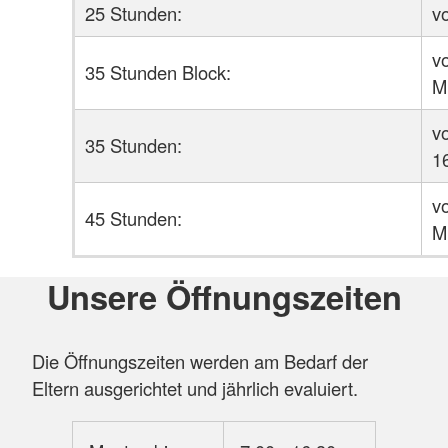
25 Stunden:
v
v
35 Stunden Block:
M
v
35 Stunden:
1
v
45 Stunden:
M
Unsere Öffnungszeiten
Die Öffnungszeiten werden am Bedarf der
Eltern ausgerichtet und jährlich evaluiert.